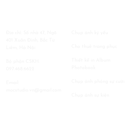
THÔNG TIN LIÊN HỆ
DỊCH VỤ
Địa chỉ: Số nhà 47, Ngõ
Chụp ảnh kỷ yếu
401 Xuân Đỉnh, Bắc Từ
Cho thuê trang phục
Liêm, Hà Nội
Thiết kế in Album
Bộ phận CSKH:
Photobook
097.468.6622
Chụp ảnh phóng sự cưới
Email:
mocstudio.vn@gmail.com
Chụp ảnh sự kiện
FANPAGE
GOOGLE MAP